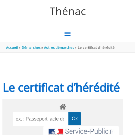
Aller au contenu
Aller au pied de page
Thénac
MENU
PRINCIPAL
Accueil
Démarches
Autres démarches
Le certificat d’hérédité
Le certificat d’hérédité