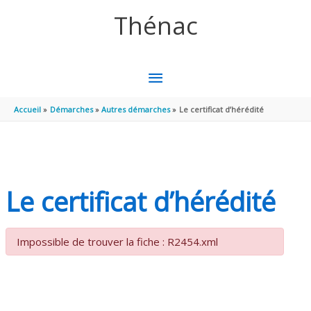
Aller au contenu
Aller au pied de page
Thénac
MENU
PRINCIPAL
Accueil
Démarches
Autres démarches
Le certificat d’hérédité
Le certificat d’hérédité
Impossible de trouver la fiche : R2454.xml