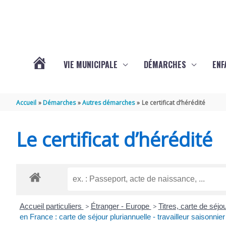
Aller au contenu
Aller au pied de page
VIE MUNICIPALE
DÉMARCHES
ENF
ACTUALITÉS
Accueil
Démarches
Autres démarches
Le certificat d’hérédité
DE
Le certificat d’hérédité
THÉNAC
Accueil particuliers
>
Étranger - Europe
>
Titres, carte de séj
en France : carte de séjour pluriannuelle - travailleur saisonnier