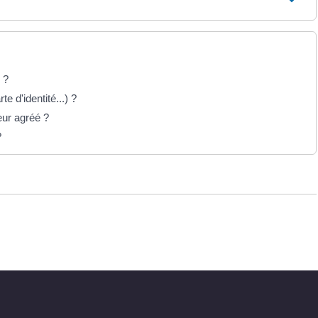
 ?
te d'identité...) ?
eur agréé ?
?