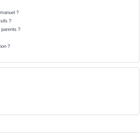
n manuel ?
sifs ?
s parents ?
ion ?