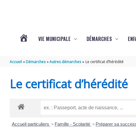
Aller au contenu
Aller au pied de page
VIE MUNICIPALE
DÉMARCHES
ENF
ACTUALITÉS
Accueil
Démarches
Autres démarches
Le certificat d’hérédité
DE
Le certificat d’hérédité
THÉNAC
Accueil particuliers
>
Famille - Scolarité
>
Préparer sa success