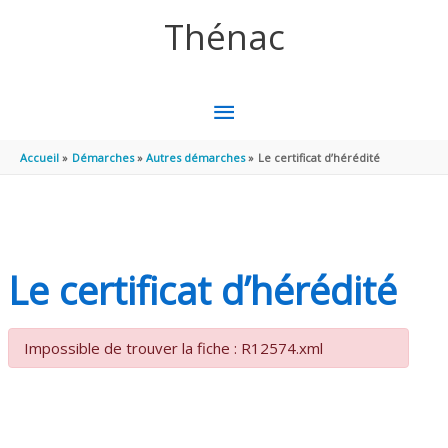
Aller au contenu
Aller au pied de page
Thénac
MENU
PRINCIPAL
Accueil
Démarches
Autres démarches
Le certificat d’hérédité
Le certificat d’hérédité
Impossible de trouver la fiche : R12574.xml