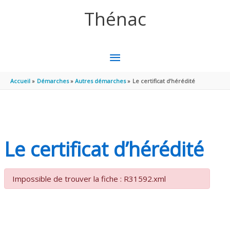
Aller au contenu
Aller au pied de page
Thénac
MENU
PRINCIPAL
Accueil
Démarches
Autres démarches
Le certificat d’hérédité
Le certificat d’hérédité
Impossible de trouver la fiche : R31592.xml