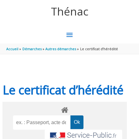
Aller au contenu
Aller au pied de page
Thénac
MENU
PRINCIPAL
Accueil
Démarches
Autres démarches
Le certificat d’hérédité
Le certificat d’hérédité