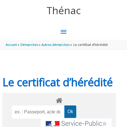
Aller au contenu
Aller au pied de page
Thénac
MENU
PRINCIPAL
Accueil
Démarches
Autres démarches
Le certificat d’hérédité
Le certificat d’hérédité