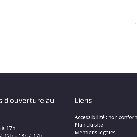
s d’ouverture au
Liens
Accessibilité : non confo
Plan du site
h à 17h
Mentions légales
 à 12h – 13h à 17h