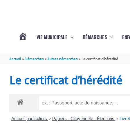
Aller au contenu
Aller au pied de page
VIE MUNICIPALE
DÉMARCHES
ENF
ACTUALITÉS
Accueil
Démarches
Autres démarches
Le certificat d’hérédité
DE
Le certificat d’hérédité
THÉNAC
Accueil particuliers
>
Papiers - Citoyenneté - Élections
>
Livret