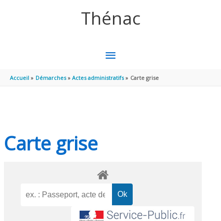
Aller au contenu
Aller au pied de page
Thénac
MENU
PRINCIPAL
Accueil
Démarches
Actes administratifs
Carte grise
Carte grise