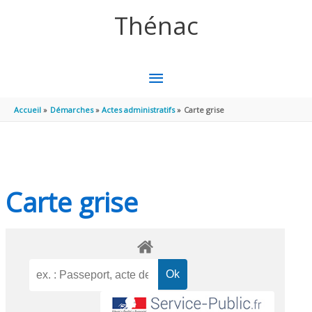
Aller au contenu
Aller au pied de page
Thénac
MENU
PRINCIPAL
Accueil
Démarches
Actes administratifs
Carte grise
Carte grise