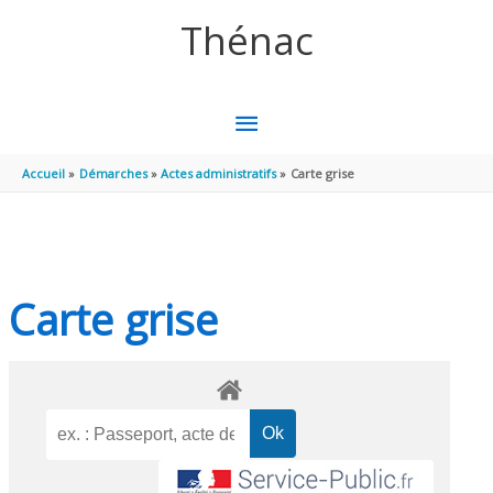
Aller au contenu
Aller au pied de page
Thénac
MENU
PRINCIPAL
Accueil
Démarches
Actes administratifs
Carte grise
Carte grise