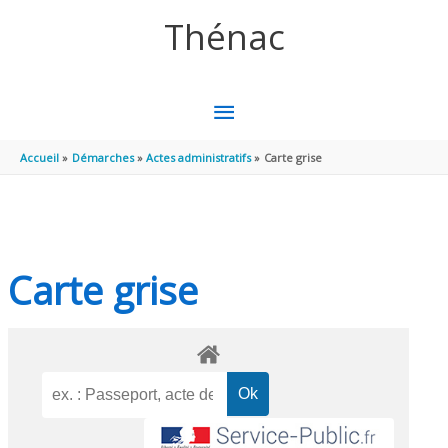
Aller au contenu
Aller au pied de page
Thénac
MENU
PRINCIPAL
Accueil
Démarches
Actes administratifs
Carte grise
Carte grise