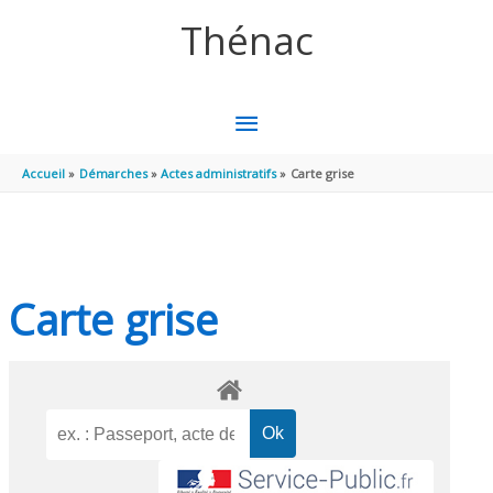
Aller au contenu
Aller au pied de page
Thénac
MENU
PRINCIPAL
Accueil
Démarches
Actes administratifs
Carte grise
Carte grise