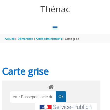
Aller au contenu
Aller au pied de page
Thénac
MENU
PRINCIPAL
Accueil
Démarches
Actes administratifs
Carte grise
Carte grise