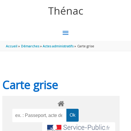
Aller au contenu
Aller au pied de page
Thénac
MENU
PRINCIPAL
Accueil
Démarches
Actes administratifs
Carte grise
Carte grise