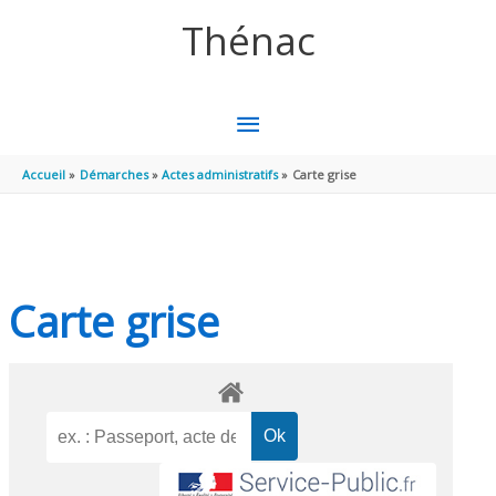
Aller au contenu
Aller au pied de page
Thénac
MENU
PRINCIPAL
Accueil
Démarches
Actes administratifs
Carte grise
Carte grise