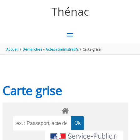
Aller au contenu
Aller au pied de page
Thénac
MENU
PRINCIPAL
Accueil
Démarches
Actes administratifs
Carte grise
Carte grise