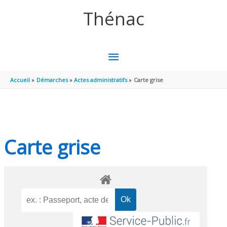
Aller au contenu
Aller au pied de page
Thénac
MENU
PRINCIPAL
Accueil
Démarches
Actes administratifs
Carte grise
Carte grise