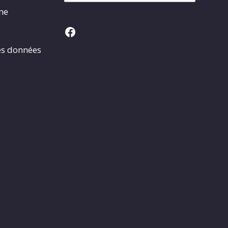
rme
Facebook
es données