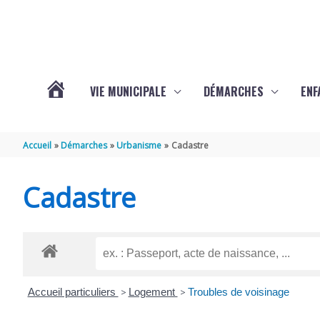
Aller au contenu
Aller au pied de page
VIE MUNICIPALE
DÉMARCHES
ENF
ACTUALITÉS
Accueil
Démarches
Urbanisme
Cadastre
DE
Cadastre
THÉNAC
Accueil particuliers
>
Logement
>
Troubles de voisinage