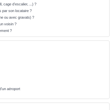
 cage d'escalier, ...) ?
 par son locataire ?
che ou avec gravats) ?
un voisin ?
gement ?
d'un aéroport