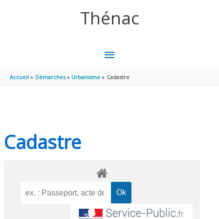
Aller au contenu
Aller au pied de page
Thénac
MENU
PRINCIPAL
Accueil
Démarches
Urbanisme
Cadastre
Cadastre