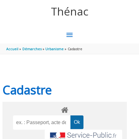
Aller au contenu
Aller au pied de page
Thénac
MENU
PRINCIPAL
Accueil
Démarches
Urbanisme
Cadastre
Cadastre