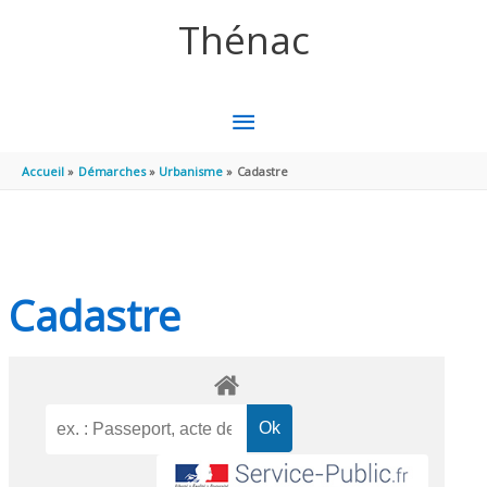
Aller au contenu
Aller au pied de page
Thénac
MENU
PRINCIPAL
Accueil
Démarches
Urbanisme
Cadastre
Cadastre