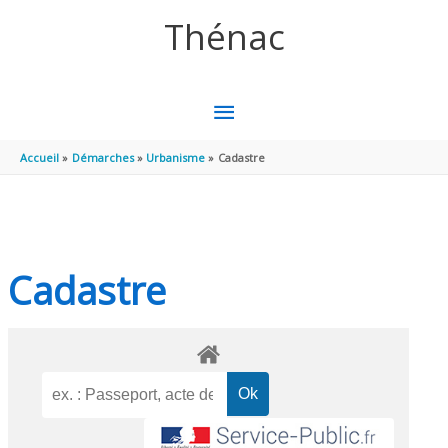
Aller au contenu
Aller au pied de page
Thénac
MENU
PRINCIPAL
Accueil
Démarches
Urbanisme
Cadastre
Cadastre