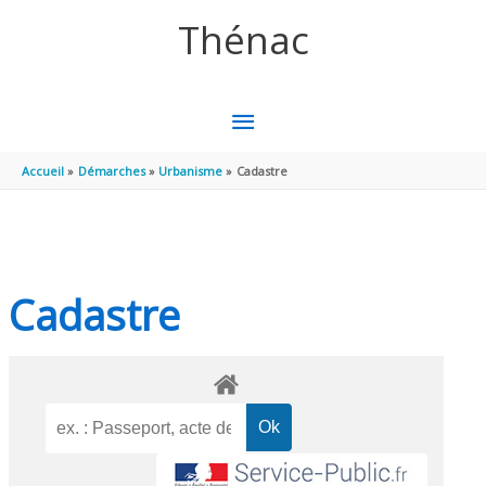
Aller au contenu
Aller au pied de page
Thénac
MENU
PRINCIPAL
Accueil
Démarches
Urbanisme
Cadastre
Cadastre