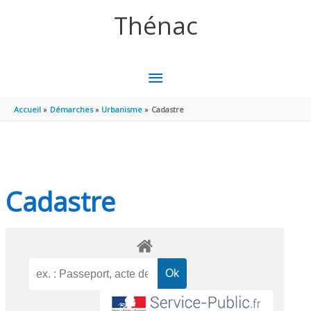
Aller au contenu
Aller au pied de page
Thénac
MENU
PRINCIPAL
Accueil
Démarches
Urbanisme
Cadastre
Cadastre