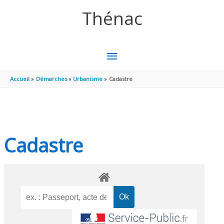
Aller au contenu
Aller au pied de page
Thénac
MENU
PRINCIPAL
Accueil
Démarches
Urbanisme
Cadastre
Cadastre