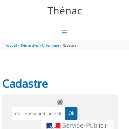
Aller au contenu
Aller au pied de page
Thénac
MENU
PRINCIPAL
Accueil
Démarches
Urbanisme
Cadastre
Cadastre