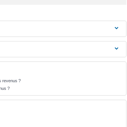
ts revenus ?
enus ?