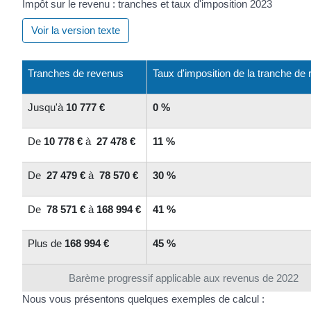
Impôt sur le revenu : tranches et taux d'imposition 2023
Voir la version texte
Tranches de revenus
Taux d'imposition de la tranche de
Jusqu'à
10 777 €
0 %
De
10 778 €
à
27 478 €
11 %
De
27 479 €
à
78 570 €
30 %
De
78 571 €
à
168 994 €
41 %
Plus de
168 994 €
45 %
Barème progressif applicable aux revenus de 2022
Nous vous présentons quelques exemples de calcul :