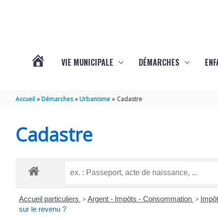
Aller au contenu
Aller au pied de page
VIE MUNICIPALE
DÉMARCHES
ENF
ACTUALITÉS
Accueil
Démarches
Urbanisme
Cadastre
DE
Cadastre
THÉNAC
Accueil particuliers
>
Argent - Impôts - Consommation
>
Impôt
sur le revenu ?