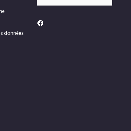
rme
Facebook
es données