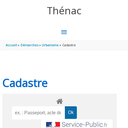
Aller au contenu
Aller au pied de page
Thénac
MENU
PRINCIPAL
Accueil
Démarches
Urbanisme
Cadastre
Cadastre