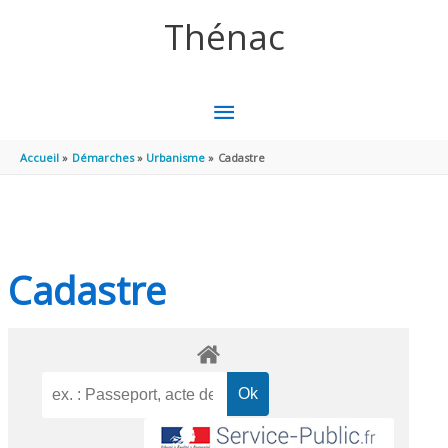
Aller au contenu
Aller au pied de page
Thénac
MENU
PRINCIPAL
Accueil
Démarches
Urbanisme
Cadastre
Cadastre