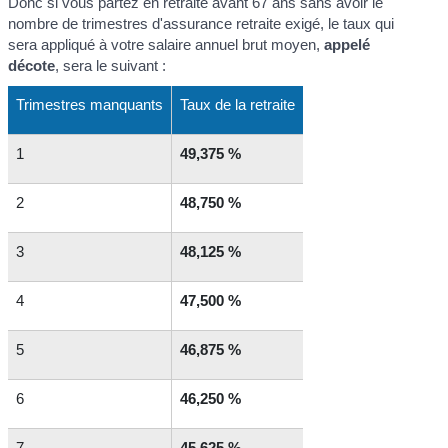
Donc si vous partez en retraite avant 67 ans sans avoir le
nombre de trimestres d'assurance retraite exigé, le taux qui
sera appliqué à votre salaire annuel brut moyen,
appelé
décote
, sera le suivant :
Trimestres manquants
Taux de la retraite
1
49,375 %
2
48,750 %
3
48,125 %
4
47,500 %
5
46,875 %
6
46,250 %
7
45,625 %