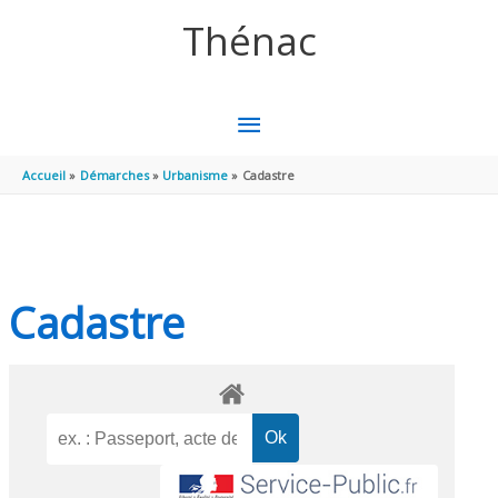
Aller au contenu
Aller au pied de page
Thénac
MENU
PRINCIPAL
Accueil
Démarches
Urbanisme
Cadastre
Cadastre