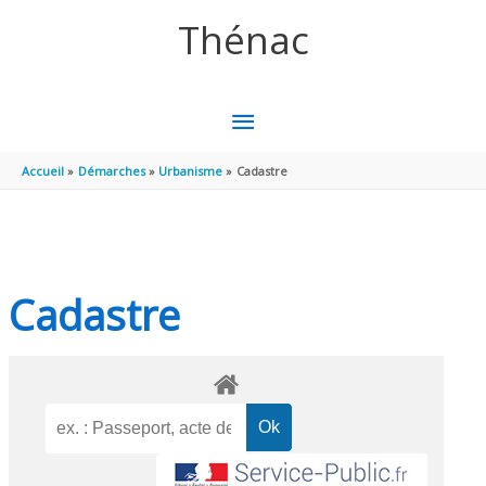
Aller au contenu
Aller au pied de page
Thénac
MENU
PRINCIPAL
Accueil
Démarches
Urbanisme
Cadastre
Cadastre