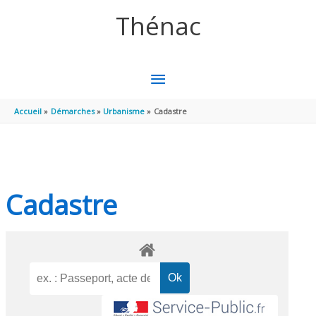
Aller au contenu
Aller au pied de page
Thénac
MENU
PRINCIPAL
Accueil
Démarches
Urbanisme
Cadastre
Cadastre