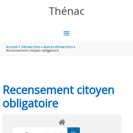
Aller au contenu
Aller au pied de page
Thénac
MENU
PRINCIPAL
Accueil
Démarches
Autres démarches
Recensement citoyen obligatoire
Recensement citoyen
obligatoire