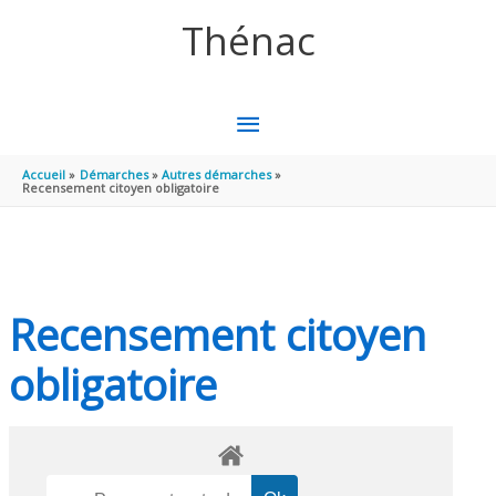
Aller au contenu
Aller au pied de page
Thénac
MENU
PRINCIPAL
Accueil
Démarches
Autres démarches
Recensement citoyen obligatoire
Recensement citoyen
obligatoire