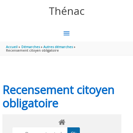
Aller au contenu
Aller au pied de page
Thénac
MENU
PRINCIPAL
Accueil
Démarches
Autres démarches
Recensement citoyen obligatoire
Recensement citoyen
obligatoire