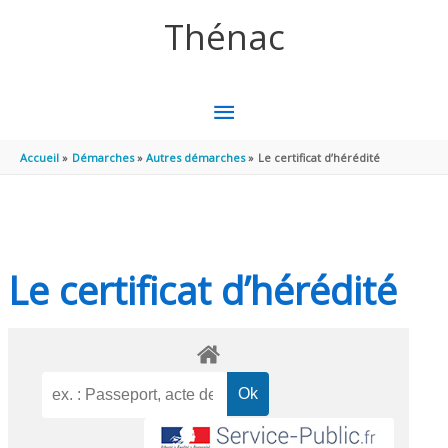
Aller au contenu
Aller au pied de page
Thénac
MENU
PRINCIPAL
Accueil
Démarches
Autres démarches
Le certificat d’hérédité
Le certificat d’hérédité