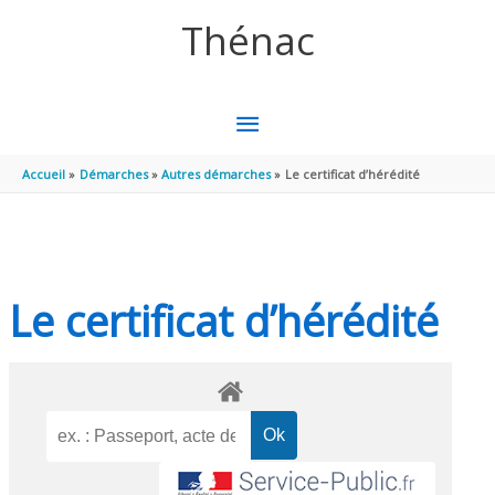
Aller au contenu
Aller au pied de page
Thénac
MENU
PRINCIPAL
Accueil
Démarches
Autres démarches
Le certificat d’hérédité
Le certificat d’hérédité