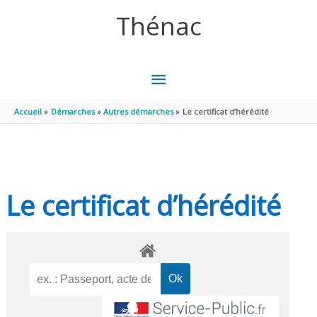
Aller au contenu
Aller au pied de page
Thénac
MENU
PRINCIPAL
Accueil
Démarches
Autres démarches
Le certificat d’hérédité
Le certificat d’hérédité