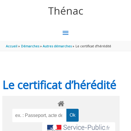
Aller au contenu
Aller au pied de page
Thénac
MENU
PRINCIPAL
Accueil
Démarches
Autres démarches
Le certificat d’hérédité
Le certificat d’hérédité