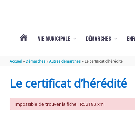
Aller au contenu
Aller au pied de page
VIE MUNICIPALE
DÉMARCHES
ENF
ACTUALITÉS
Accueil
Démarches
Autres démarches
Le certificat d’hérédité
DE
Le certificat d’hérédité
THÉNAC
Impossible de trouver la fiche : R52183.xml