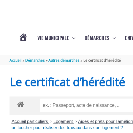
Aller au contenu
Aller au pied de page
VIE MUNICIPALE
DÉMARCHES
ENF
ACTUALITÉS
Accueil
Démarches
Autres démarches
Le certificat d’hérédité
DE
Le certificat d’hérédité
THÉNAC
Accueil particuliers
>
Logement
>
Aides et prêts pour l'amélior
on toucher pour réaliser des travaux dans son logement ?