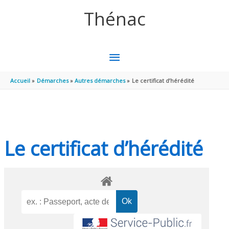
Aller au contenu
Aller au pied de page
Thénac
MENU
PRINCIPAL
Accueil
Démarches
Autres démarches
Le certificat d’hérédité
Le certificat d’hérédité