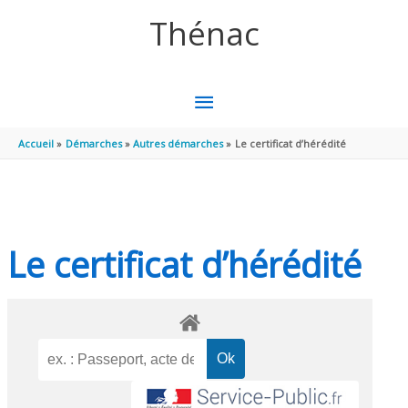
Aller au contenu
Aller au pied de page
Thénac
MENU
PRINCIPAL
Accueil
Démarches
Autres démarches
Le certificat d’hérédité
Le certificat d’hérédité