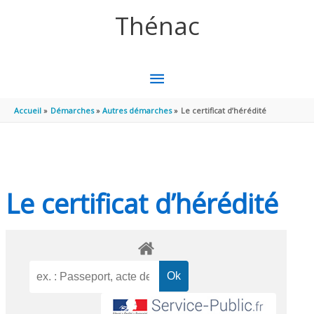
Aller au contenu
Aller au pied de page
Thénac
MENU
PRINCIPAL
Accueil
Démarches
Autres démarches
Le certificat d’hérédité
Le certificat d’hérédité