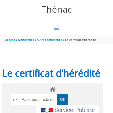
Aller au contenu
Aller au pied de page
Thénac
MENU
PRINCIPAL
Accueil
Démarches
Autres démarches
Le certificat d’hérédité
Le certificat d’hérédité