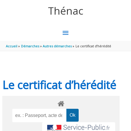
Aller au contenu
Aller au pied de page
Thénac
MENU
PRINCIPAL
Accueil
Démarches
Autres démarches
Le certificat d’hérédité
Le certificat d’hérédité