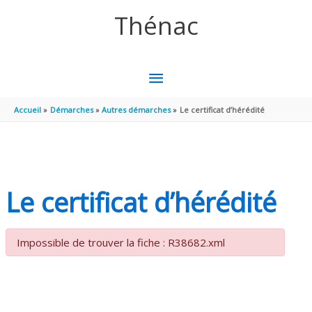
Aller au contenu
Aller au pied de page
Thénac
MENU
PRINCIPAL
Accueil
Démarches
Autres démarches
Le certificat d’hérédité
Le certificat d’hérédité
Impossible de trouver la fiche : R38682.xml