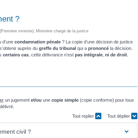
ment ?
 (Première ministre), Ministère chargé de la justice
 d'une
condamnation pénale
? La copie d'une décision de justice
 s'obtenir auprès du
greffe du tribunal
qui a
prononcé
la décision.
ns
certains cas
, cette délivrance n'est
pas intégrale
,
ni de droit
.
er
un jugement
et/ou
une
copie simple
(copie conforme) pour tous
délivré.
Tout replier
Tout déplier
ment civil ?