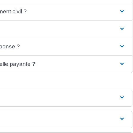
ent civil ?
éponse ?
elle payante ?