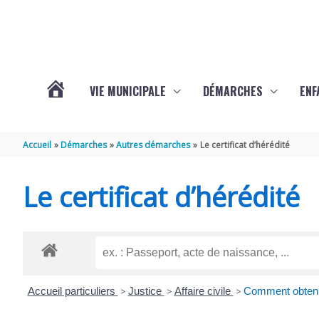
Aller au contenu
Aller au pied de page
VIE MUNICIPALE
DÉMARCHES
ENF
ACTUALITÉS
Accueil
Démarches
Autres démarches
Le certificat d’hérédité
DE
Le certificat d’hérédité
THÉNAC
Accueil particuliers
>
Justice
>
Affaire civile
>
Comment obtenir